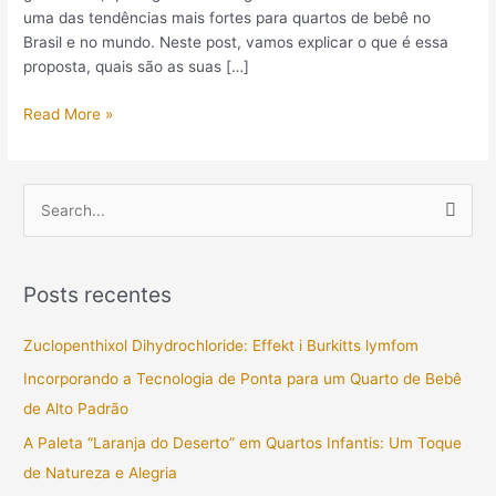
uma das tendências mais fortes para quartos de bebê no
Brasil e no mundo. Neste post, vamos explicar o que é essa
proposta, quais são as suas […]
Read More »
P
e
s
Posts recentes
q
u
Zuclopenthixol Dihydrochloride: Effekt i Burkitts lymfom
i
Incorporando a Tecnologia de Ponta para um Quarto de Bebê
s
de Alto Padrão
a
A Paleta “Laranja do Deserto” em Quartos Infantis: Um Toque
r
de Natureza e Alegria
p