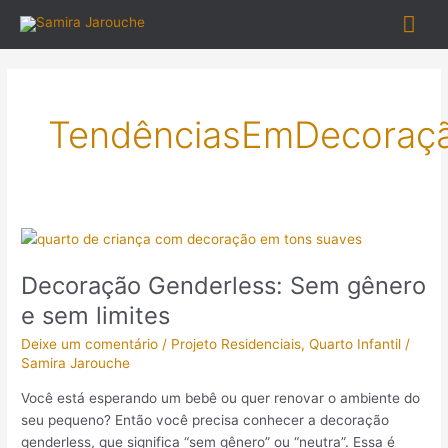
Ir
Me
para
o
prin
conteúdo
TendênciasEmDecoraç
Decoração
Genderless:
Decoração Genderless: Sem gênero
Sem
gênero
e sem limites
e
Deixe um comentário
/
Projeto Residenciais
,
Quarto Infantil
/
sem
Samira Jarouche
limites
Você está esperando um bebê ou quer renovar o ambiente do
seu pequeno? Então você precisa conhecer a decoração
genderless, que significa “sem gênero” ou “neutra”. Essa é