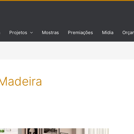
a
Projetos
Mostras
Premiações
Mídia
Orça
 Madeira