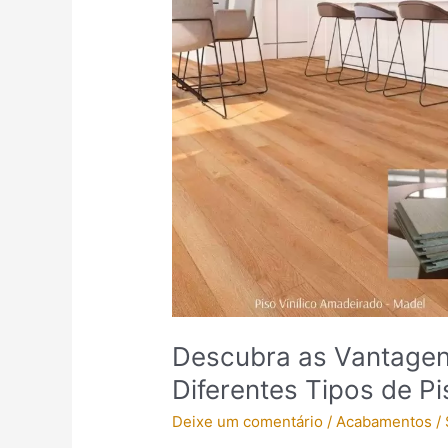
as
Vantagens
e
Desvantagens
dos
Diferentes
Tipos
de
Pisos
de
Madeira
Descubra as Vantagen
Diferentes Tipos de P
Deixe um comentário
/
Acabamentos
/