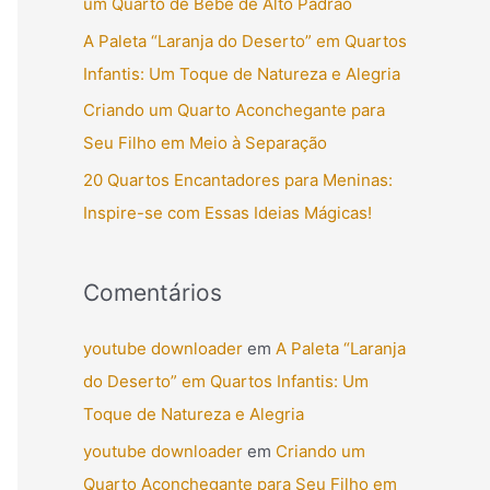
um Quarto de Bebê de Alto Padrão
r
A Paleta “Laranja do Deserto” em Quartos
p
Infantis: Um Toque de Natureza e Alegria
o
Criando um Quarto Aconchegante para
r
Seu Filho em Meio à Separação
:
20 Quartos Encantadores para Meninas:
Inspire-se com Essas Ideias Mágicas!
Comentários
youtube downloader
em
A Paleta “Laranja
do Deserto” em Quartos Infantis: Um
Toque de Natureza e Alegria
youtube downloader
em
Criando um
Quarto Aconchegante para Seu Filho em